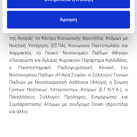
εκπαιδευτικών και αποφοίτων αποτελεί καθοριστικό
παράγοντα για την επιτυχία της.
Άρνηση
Ενδεικτικά αναφέρουμε οργανισμούς, ιδρύματα και
κοινωνικούς φορείς που έχουν ενισχυθεί από τα έσοδα
της Αγοράς: το Κέντρο Κοινωνικής Φροντίδας Ατόμων με
Νοητική Υστέρηση (ΕΣΤΙΑ), Κοινωνικά Παντοπωλεία και
Φαρμακεία, το Γενικό Νοσοκομείο Παίδων Αθηνών
«Παναγιώτη και Αγλαΐας Κυριακού» Παράρτημα Καλλιθέας,
η Πανεπιστημιακή Παιδοψυχιατρική Κλινική του
Νοσοκομείου Παίδων «Η Αγία Σοφία», ο Σύλλογος Γονιών
Παιδιών με Νεοπλασματική Ασθένεια (Φλόγα), η Ένωση
Γονέων Νοητικώς Υστερούντων Ατόμων (Ε.Γ.Ν.Υ.Α.), ο
Πανελλήνιος Σύλλογος Πρόληψης, Ενημέρωσης και
Συμπαράστασης Ατόμων με σύνδρομο Down (Φροντίδα)
και άλλοι.