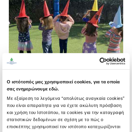
The British Council Saturday Creative School (1st cycle)
Ο ιστότοπός μας χρησιμοποιεί cookies, για τα οποία
Σάββατο 9, 16, 23 Νοεμβρίου, 7 Δεκεμβρίου 2024
σας ενημερώνουμε εδώ.
Νήπιο (Β' Έτος Νηπιαγωγείου) Α', Β' Γ' Δημοτικού
Με εξαίρεση τα λεγόμενα “απολύτως αναγκαία cookies”
"Captivating Saturdays: Our Favorite Characters in New
που είναι απαραίτητα για να έχετε ακώλυτη πρόσβαση
και χρήση του Ιστοτόπου, τα cookies για την καταγραφή
Adventures"
στατιστικών δεδομένων σε σχέση με το πώς ο
επισκέπτης χρησιμοποιεί τον ιστότοπο καταχωρίζονται