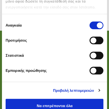
μόνο αφού δώσετε τη συγκατάθεσή σας και τα
ενεργοποιήσετε κατά την είσοδό σας στον Ιστότοπο.
Επιλογή
Αναγκαία
συγκατάθεσης
Προτιμήσεις
ΕΠΙΚΟΙΝΩΝΙΑ
Στατιστικά
Ελληνικό Εκπαιδευτήριο - Σχολή Ι.Μ.Παναγιωτόπουλου
Διεύθυνση:
Νικολάου Μιλήση 3, Παλλήνη, Τ.Κ. 15351
Εμπορικής προώθησης
Τηλέφωνο:
+30 210 66 66 117
Παιδικός Σταθμός–Νηπιαγωγείο:
nipio@impanagiotopoulos.gr
Προβολή λεπτομερειών
Δημοτικό:
dimotiko@impanagiotopoulos.gr
Γυμνάσιο:
gymnasio@impanagiotopoulos.gr
Λύκειο:
lykeio@impanagiotopoulos.gr
Να επιτρέπονται όλα